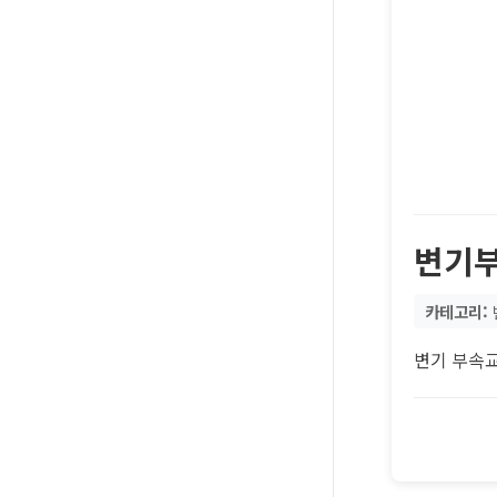
변기
카테고리:
변기 부속교