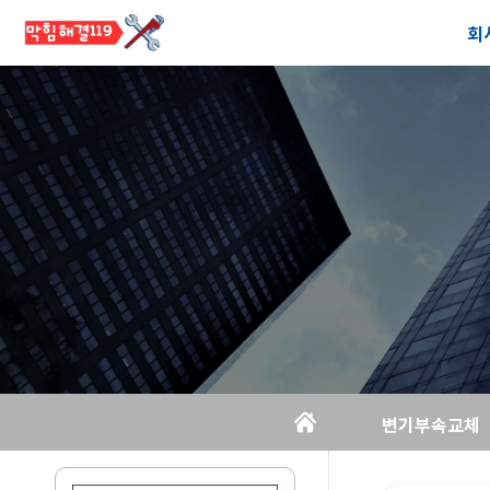
회
공
오
변기부속교체