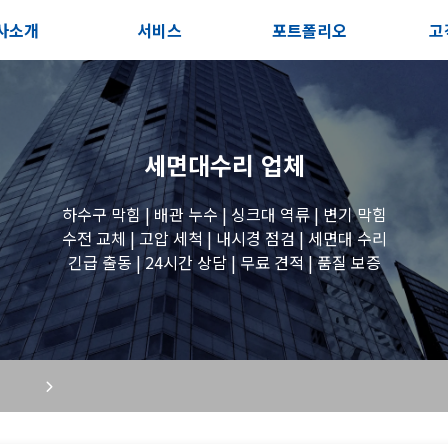
사소개
서비스
포트폴리오
고
인사말
서비스안내
전체보기
상
지사항
포스트
세면대 작업
고
세면대수리
업체
시는길
변기 작업
하수구 막힘 | 배관 누수 | 싱크대 역류 | 변기 막힘
수전 교체 | 고압 세척 | 내시경 점검 | 세면대 수리
긴급 출동 | 24시간 상담 | 무료 견적 | 품질 보증
욕조 작업
원룸 수전 작업
세탁실 수전 작업